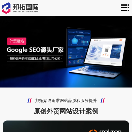
邦
拓
外
国
贸
建
际
建
站
新
站
案
闻
关
例
资
于
联
讯
邦
系
拓
方
邦拓始终追求网站品质和服务提升
原创外贸网站设计案例
式