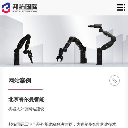
邦
拓
外
国
贸
建
际
建
站
新
站
案
闻
关
例
资
于
联
网站案例
讯
邦
系
拓
方
北京睿尔曼智能
机器人外贸网站建设
式
邦拓国际工业产品外贸建站解决方案，为睿尔曼智能构建技术